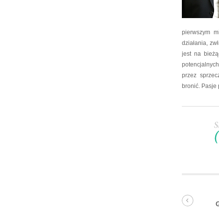
pierwszym mi
działania, zw
jest na bież
potencjalnych
przez sprzec
bronić. Pasje