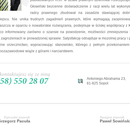
publikowanych m.in. w dziale prawnym dziennika Rzeczpospo
Głowiński bezcenne doświadczenie z racji wielu lat wykon
radcy prawnego zbudował na zasadzie stawiającej dobr
ejscu. Nie unika trudnych zagadnień prawnych, które wymagają zaopiniowa
łaszcza w oparciu o nowatorskie rozwiązania, podejmuje w ścisłej współpracy z K
ąco informowany zarówno o szansie na powodzenie, możliwości zmniejszenia k
 zagrożeniach w prowadzonej sprawie. Satysfakcję odnajduje w mozolnej pracy i p
zne orzecznictwo, wypracowując stanowisko, którego z pełnym przekonanie
 pozazawodowe wiąże z górami i narciarstwem.
Antoniego Abrahama 23,
81-825 Sopot
Grzegorz Pacuła
Paweł Sowińsk
Poprzedni
prawnik