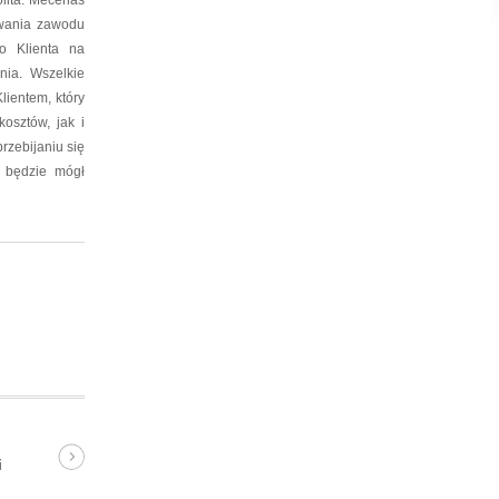
lita. Mecenas
ywania zawodu
o Klienta na
nia. Wszelkie
lientem, który
osztów, jak i
rzebijaniu się
m będzie mógł
i