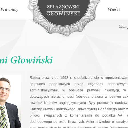
Radca prawny od 1993 r., specjalizuje się w reprezentowan
sprawach podatkowych przed organami podatkowy
administracyjnymi, w obsłudze prawnej inwestycji, w 
dotyczących nieruchomości (obsługa prawna w pełnym zak
również klientów anglojęzycznych). Były pracownik naukow
Katedry Prawa Finansowego Uni­wer­sytetu Gdańskiego oraz w
blikacji związanych z komentarzami do podatku VAT 
dochodowego od osób fizycznych. Autor artykułów o tematyc