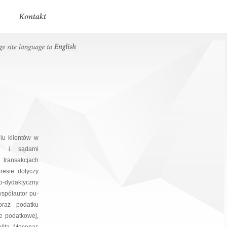
iu klientów w
mi i sądami
transakcjach
resie dotyczy
o-dydaktyczny
spółautor pu­
oraz podatku
e podatkowej,