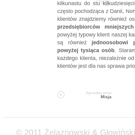
kilkunastu do stu kilkudziesię
często pochodząca z Danii, Nor
klientów znajdziemy również o
przedsiębiorców mniejszyc
powyżej typowy klient naszej ka
są również
jednoosobowi p
powyżej tysiąca osób
. Stara
każdego klienta, niezależnie o
klientów jest dla nas sprawa pri
Misja
Poprzednia
strona
© 2011 Żelaznowski & Głowiński.